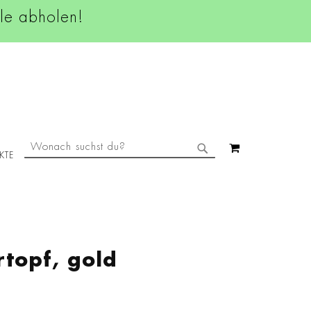
ale abholen!
SUCHE
MEIN WAREN
KTE
SUCHE
topf, gold