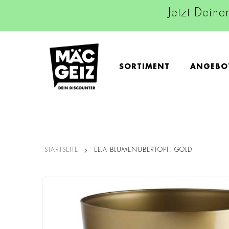
Jetzt Deine
SORTIMENT
ANGEBO
STARTSEITE
ELLA BLUMENÜBERTOPF, GOLD
Zum
Ende
der
Bildgalerie
springen