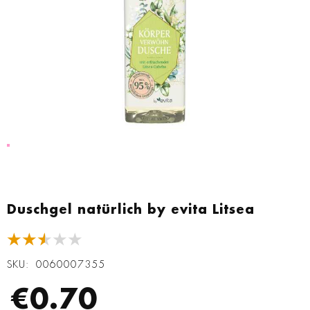
Zum
Anfang
Duschgel natürlich by evita Litsea
der
Bildgalerie
★★★★★
springen
SKU
0060007355
€0.70