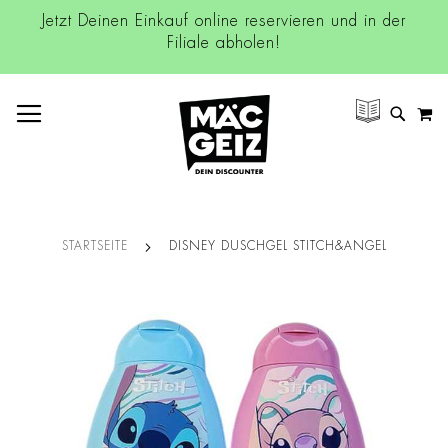
Jetzt Deinen Einkauf online reservieren und in der
Filiale abholen!
NAVIGATION UMSCHALTEN
M
SUCH
STARTSEITE
DISNEY DUSCHGEL STITCH&ANGEL
Zum
Ende
der
Bildgalerie
springen