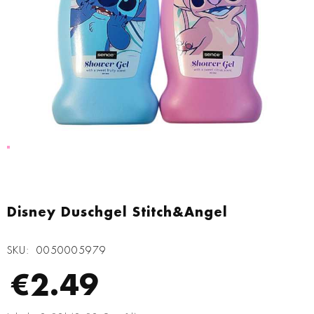
Zum
Anfang
Disney Duschgel Stitch&Angel
der
Bildgalerie
SKU
0050005979
springen
€2.49