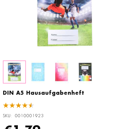
Zum
Anfang
DIN A5 Hausaufgabenheft
der
Bildgalerie
★★★★★
springen
SKU
0010001923