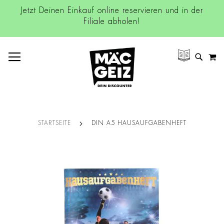
Jetzt Deinen Einkauf online reservieren und in der
Filiale abholen!
NAVIGATION UMSCHALTEN
M
SUCH
STARTSEITE
DIN A5 HAUSAUFGABENHEFT
Zum
Ende
der
Bildgalerie
springen