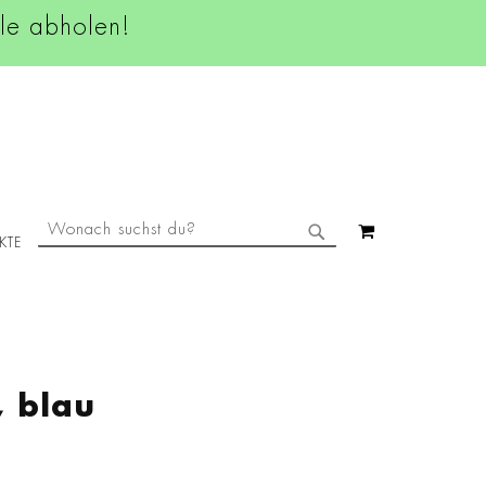
ale abholen!
SUCHE
MEIN WAREN
KTE
SUCHE
, blau