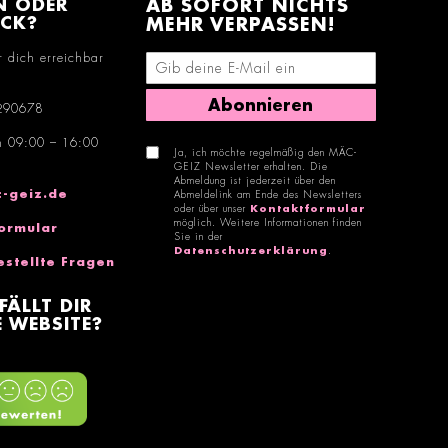
N ODER
AB SOFORT NICHTS
ACK?
MEHR VERPASSEN!
r dich erreichbar
E-Mail-Adresse eingeben
Abonnieren
290678
n 09:00 – 16:00
Ja, ich möchte regelmäßig den MÄC-
GEIZ Newsletter erhalten. Die
Abmeldung ist jederzeit über den
-geiz.de
Abmeldelink am Ende des Newsletters
oder über unser
Kontaktformular
möglich. Weitere Informationen finden
ormular
Sie in der
Datenschutzerklärung
.
estellte Fragen
FÄLLT DIR
 WEBSITE?