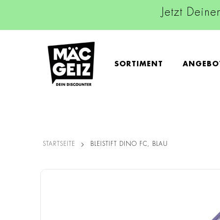
Jetzt Deine
SORTIMENT
ANGEBO
STARTSEITE
BLEISTIFT DINO FC, BLAU
Zum
Ende
der
Bildgalerie
springen