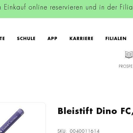
n Einkauf online reservieren und in der Fili
TE
SCHULE
APP
KARRIERE
FILIALEN
PROSPE
Bleistift Dino FC
SKU
0040011614