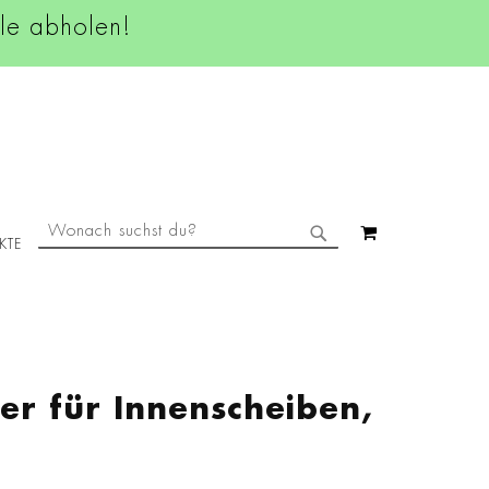
ale abholen!
SUCHE
MEIN WAREN
KTE
SUCHE
er für Innenscheiben,