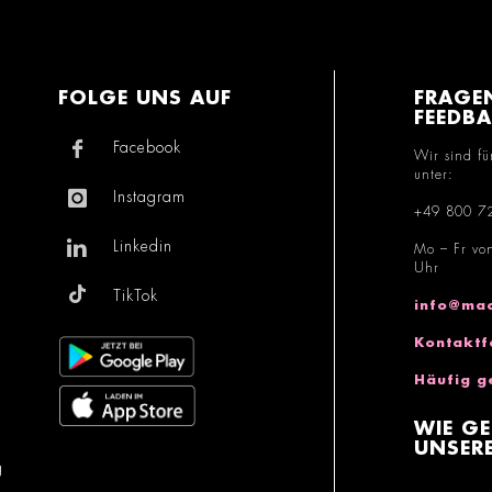
FOLGE UNS AUF
FRAGE
FEEDB
Facebook
Wir sind fü
unter:
Instagram
+49 800 7
Linkedin
Mo – Fr vo
Uhr
TikTok
info@mac
Kontaktf
Häufig g
WIE GE
UNSERE
g