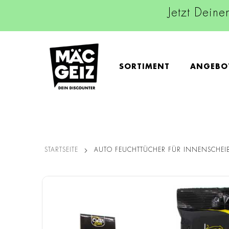
Jetzt Deine
SORTIMENT
ANGEBO
STARTSEITE
AUTO FEUCHTTÜCHER FÜR INNENSCHEI
Zum
Ende
der
Bildgalerie
springen