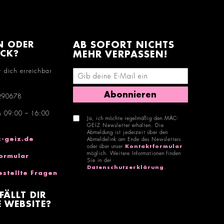
N ODER
AB SOFORT NICHTS
ACK?
MEHR VERPASSEN!
r dich erreichbar
E-Mail-Adresse eingeben
Abonnieren
290678
n 09:00 – 16:00
Ja, ich möchte regelmäßig den MÄC-
GEIZ Newsletter erhalten. Die
Abmeldung ist jederzeit über den
-geiz.de
Abmeldelink am Ende des Newsletters
oder über unser
Kontaktformular
möglich. Weitere Informationen finden
ormular
Sie in der
Datenschutzerklärung
.
estellte Fragen
FÄLLT DIR
 WEBSITE?