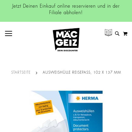
Jetzt Deinen Einkauf online reservieren und in der
Filiale abholen!
NAVIGATION UMSCHALTEN
M
SUCH
STARTSEITE
AUSWEISHÜLLE REISEPASS, 102 X 137 MM
Zum
Ende
der
Bildgalerie
springen