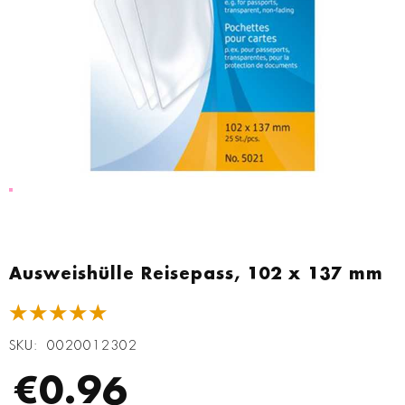
Zum
Anfang
Ausweishülle Reisepass, 102 x 137 mm
der
Bildgalerie
★★★★★
springen
SKU
0020012302
€0.96