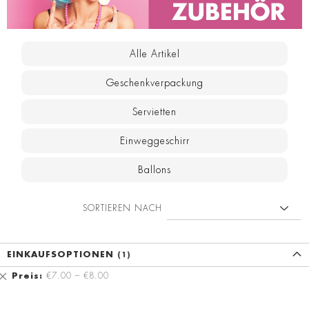
Alle Artikel
Geschenkverpackung
Servietten
Einweggeschirr
Ballons
SORTIEREN NACH
EINKAUFSOPTIONEN
Diesen
Preis
€7.00 – €8.00
Artikel
entfernen