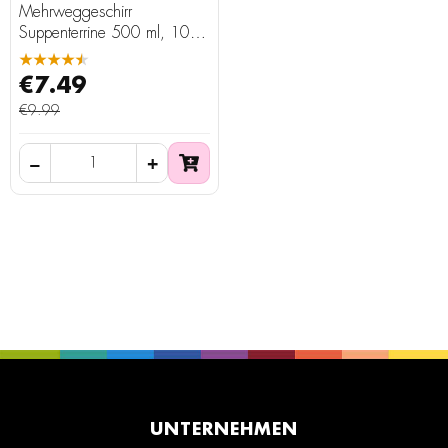
Mehrweggeschirr
Suppenterrine 500 ml, 100
Stück
★★★★★
€7.49
€9.99
UNTERNEHMEN