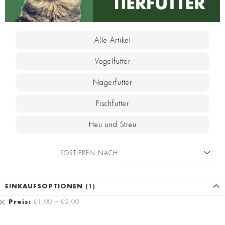
Alle Artikel
Vogelfutter
Nagerfutter
Fischfutter
Heu und Streu
SORTIEREN NACH
EINKAUFSOPTIONEN
Diesen
Preis
€1.00 – €2.00
Artikel
entfernen