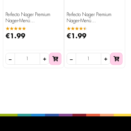
Perfecto Nager Premium
Perfecto Nager Premium
Nager-Menü
Nager-Menü
Meerschweinchen, 1 kg
Zwergkaninchen, 1 kg
★★★★★
★★★★★
€1.99
€1.99