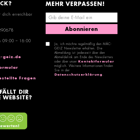
ACK?
MEHR VERPASSEN!
r dich erreichbar
E-Mail-Adresse eingeben
Abonnieren
290678
n 09:00 – 16:00
Ja, ich möchte regelmäßig den MÄC-
GEIZ Newsletter erhalten. Die
Abmeldung ist jederzeit über den
-geiz.de
Abmeldelink am Ende des Newsletters
oder über unser
Kontaktformular
möglich. Weitere Informationen finden
ormular
Sie in der
Datenschutzerklärung
.
estellte Fragen
FÄLLT DIR
 WEBSITE?