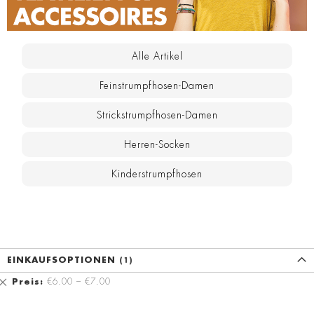
Alle Artikel
Feinstrumpfhosen-Damen
Strickstrumpfhosen-Damen
Herren-Socken
Kinderstrumpfhosen
EINKAUFSOPTIONEN
Diesen
Preis
€6.00 – €7.00
Artikel
entfernen