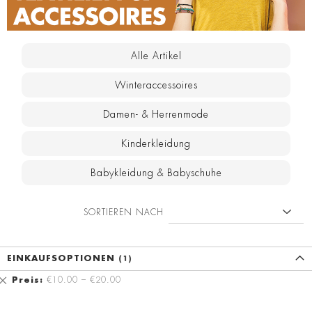
Alle Artikel
Winteraccessoires
Damen- & Herrenmode
Kinderkleidung
Babykleidung & Babyschuhe
SORTIEREN NACH
EINKAUFSOPTIONEN
Diesen
Preis
€10.00 – €20.00
Artikel
entfernen