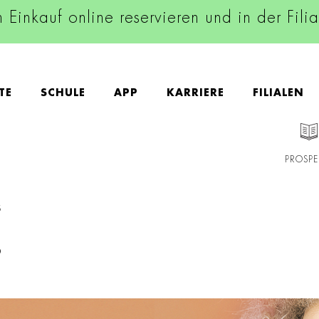
n Einkauf online reservieren und in der Fili
TE
SCHULE
APP
KARRIERE
FILIALEN
PROSPE
S
S