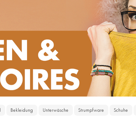
l
Bekleidung
Unterwäsche
Strumpfware
Schuhe