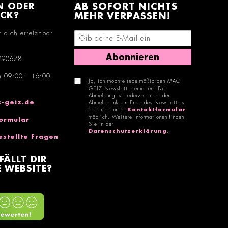
N ODER
AB SOFORT NICHTS
ACK?
MEHR VERPASSEN!
r dich erreichbar
E-Mail-Adresse eingeben
Abonnieren
290678
n 09:00 – 16:00
Ja, ich möchte regelmäßig den MÄC-
GEIZ Newsletter erhalten. Die
Abmeldung ist jederzeit über den
-geiz.de
Abmeldelink am Ende des Newsletters
oder über unser
Kontaktformular
möglich. Weitere Informationen finden
ormular
Sie in der
Datenschutzerklärung
.
estellte Fragen
FÄLLT DIR
 WEBSITE?