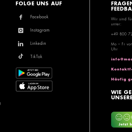
FOLGE UNS AUF
FRAGE
FEEDB
Facebook
Wir sind fü
unter:
Instagram
+49 800 7
Linkedin
Mo – Fr vo
Uhr
TikTok
info@mac
Kontaktf
Häufig g
WIE GE
UNSERE
g