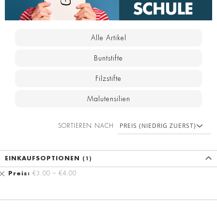
Alle Artikel
Buntstifte
Filzstifte
Malutensilien
SORTIEREN NACH
EINKAUFSOPTIONEN
Diesen
Preis
€3.00 – €4.00
Artikel
entfernen