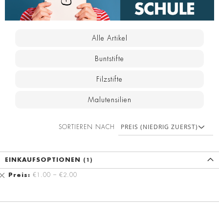
Alle Artikel
Buntstifte
Filzstifte
Malutensilien
SORTIEREN NACH
EINKAUFSOPTIONEN
Diesen
Preis
€1.00 – €2.00
Artikel
entfernen