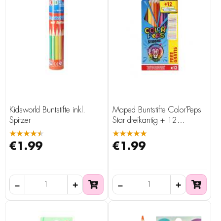
Kidsworld Buntstifte inkl.
Maped Buntstifte Color'Peps
Spitzer
Star dreikantig + 12
Namensschilder, 12 Stück
★★★★★
★★★★★
€1.99
€1.99