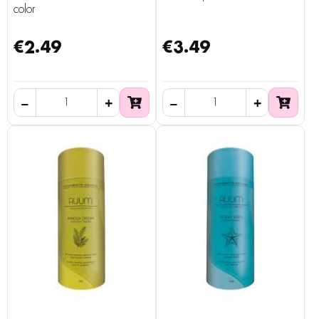
color
€2.49
€3.49