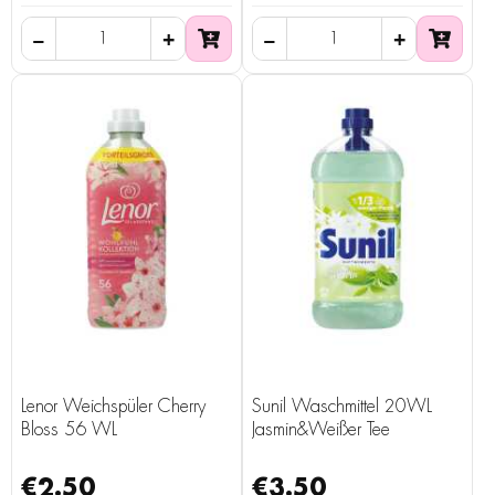
Lenor Weichspüler Cherry
Sunil Waschmittel 20WL
Bloss 56 WL
Jasmin&Weißer Tee
€2.50
€3.50