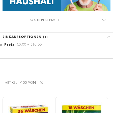
SORTIEREN NACH
EINKAUFSOPTIONEN
Diesen
Preis
€0.00 – €10.00
Artikel
entfernen
ARTIKEL
1
-
100
VON
146