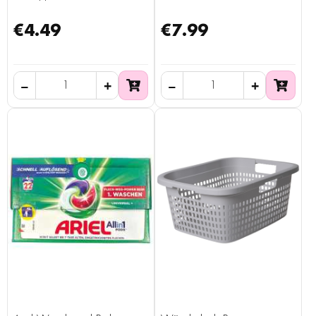
€4.49
€7.99