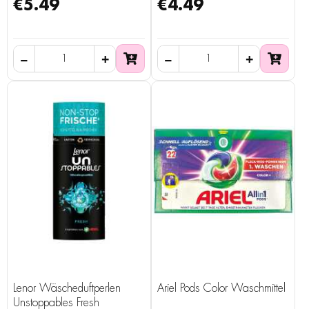
€5.49
€4.49
Lenor Wäscheduftperlen
Ariel Pods Color Waschmittel
Unstoppables Fresh