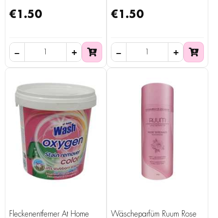
€1.50
€1.50
Fleckenentferner At Home
Wäscheparfüm Ruum Rose