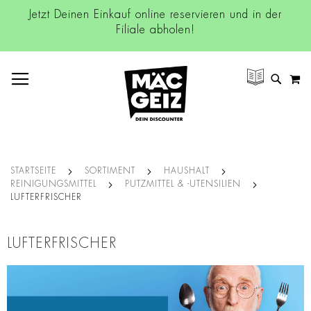
Jetzt Deinen Einkauf online reservieren und in der
Filiale abholen!
NAVIGATION UMSCHALTEN
M
SUCH
STARTSEITE
SORTIMENT
HAUSHALT
REINIGUNGSMITTEL
PUTZMITTEL & -UTENSILIEN
LUFTERFRISCHER
LUFTERFRISCHER