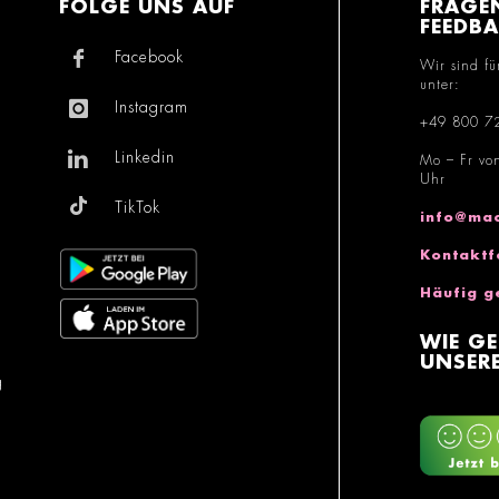
FOLGE UNS AUF
FRAGE
FEEDB
Facebook
Wir sind fü
unter:
Instagram
+49 800 7
Linkedin
Mo – Fr vo
Uhr
TikTok
info@mac
Kontaktf
Häufig g
WIE GE
UNSERE
g