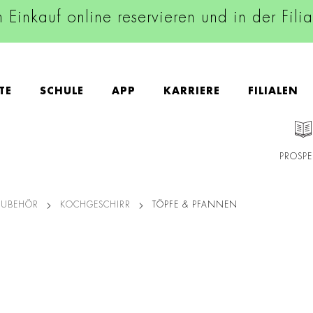
n Einkauf online reservieren und in der Fili
TE
SCHULE
APP
KARRIERE
FILIALEN
PROSPE
ZUBEHÖR
KOCHGESCHIRR
TÖPFE & PFANNEN