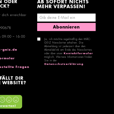
N ODER
AB SOFORT NICHTS
ACK?
MEHR VERPASSEN!
r dich erreichbar
E-Mail-Adresse eingeben
Abonnieren
290678
n 09:00 – 16:00
Ja, ich möchte regelmäßig den MÄC-
GEIZ Newsletter erhalten. Die
Abmeldung ist jederzeit über den
-geiz.de
Abmeldelink am Ende des Newsletters
oder über unser
Kontaktformular
möglich. Weitere Informationen finden
ormular
Sie in der
Datenschutzerklärung
.
estellte Fragen
FÄLLT DIR
 WEBSITE?