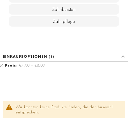
Zahnbürsten
Zahnpflege
EINKAUFSOPTIONEN
Diesen
Preis
€7.00 – €8.00
Artikel
entfernen
Wir konnten keine Produkte finden, die der Auswahl
entsprechen.