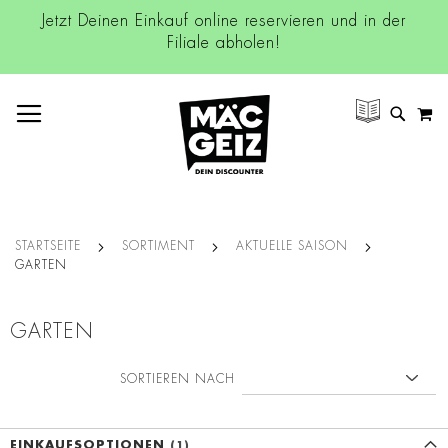
Jetzt Deinen Einkauf online reservieren und in der
Filiale abholen!
NAVIGATION UMSCHALTEN
M
SUCH
STARTSEITE
SORTIMENT
AKTUELLE SAISON
GARTEN
GARTEN
SORTIEREN NACH
EINKAUFSOPTIONEN