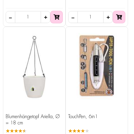
Blumenhängetopf Ariella, Ø
TouchPen, 6in1
= 18 cm
★★★★★
★★★★★