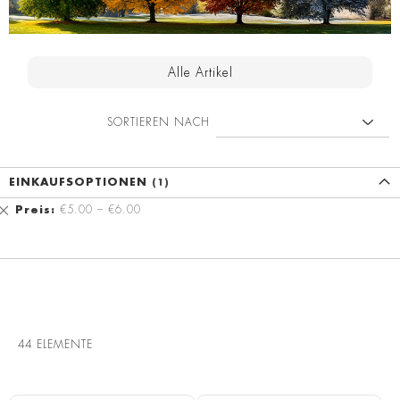
Alle Artikel
SORTIEREN NACH
EINKAUFSOPTIONEN
Diesen
Preis
€5.00 – €6.00
Artikel
entfernen
44
ELEMENTE