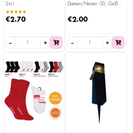
2in1
Damen/Herren -50, Größe
35, 3 Stück
★★★★★
€2.70
€2.00