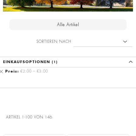
Alle Artikel
SORTIEREN NACH
EINKAUFSOPTIONEN
Diesen
Preis
€2.00 – €3.00
Artikel
entfernen
ARTIKEL
1
-
100
VON
146