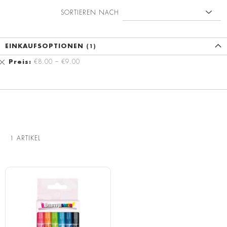
SORTIEREN NACH
EINKAUFSOPTIONEN
Diesen
Preis
€8.00 – €9.00
Artikel
entfernen
1
ARTIKEL