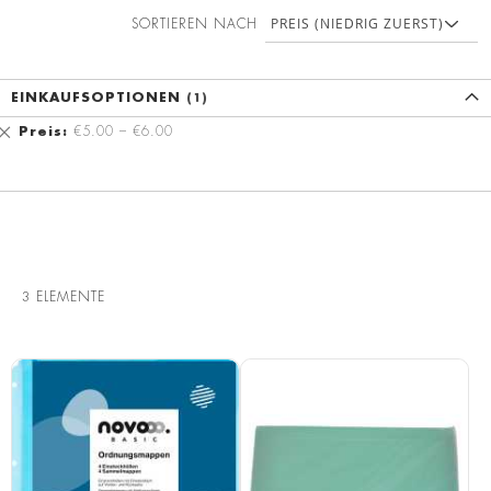
SORTIEREN NACH
EINKAUFSOPTIONEN
Diesen
Preis
€5.00 – €6.00
Artikel
entfernen
3
ELEMENTE