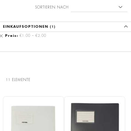
SORTIEREN NACH
EINKAUFSOPTIONEN
Diesen
Preis
€1.00 – €2.00
Artikel
entfernen
11
ELEMENTE