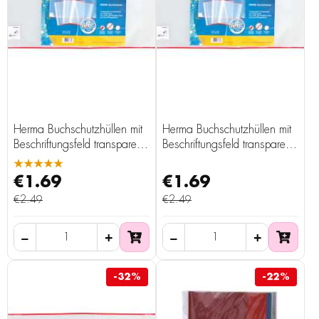
Herma Buchschutzhüllen mit
Herma Buchschutzhüllen mit
Beschriftungsfeld transparent
Beschriftungsfeld transparent
27 x 54 cm 3er
26 x 54 cm 3er
★★★★★
€1.69
€1.69
€2.49
€2.49
-32%
-22%