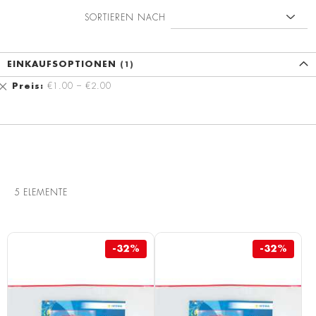
SORTIEREN NACH
EINKAUFSOPTIONEN
Diesen
Preis
€1.00 – €2.00
Artikel
entfernen
5
ELEMENTE
-32%
-32%