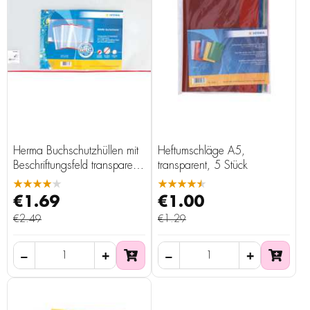
Herma Buchschutzhüllen mit
Heftumschläge A5,
Beschriftungsfeld transparent
transparent, 5 Stück
26,5 x 54 cm 3er
★★★★★
★★★★★
€1.69
€1.00
€2.49
€1.29